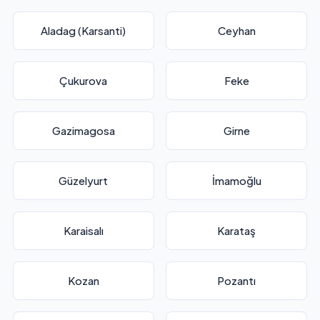
Aladag (Karsanti)
Ceyhan
Çukurova
Feke
Gazimagosa
Girne
Güzelyurt
İmamoğlu
Karaisalı
Karataş
Kozan
Pozantı