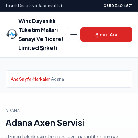
Teknik Destek ve Randevu Hattı
0850 340 4571
Wins Dayanıklı
Tüketim Malları
Şimdi Ara
Sanayi Ve Ticaret
Limited Şirketi
Ana Sayfa
›
Markalar
›
Adana
ADANA
Adana Axen Servisi
Uzman teknik ekip, hızlı randevu, garantili onarım ve