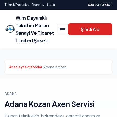
Teknik Destek ve Randevu Hattı
0850 340 4571
Wins Dayanıklı
Tüketim Malları
Şimdi Ara
Sanayi Ve Ticaret
Limited Şirketi
Ana Sayfa
›
Markalar
›
Adana
›
Kozan
ADANA
Adana Kozan Axen Servisi
Uzman teknik ekip, hızlı randevu, garantili onarım ve