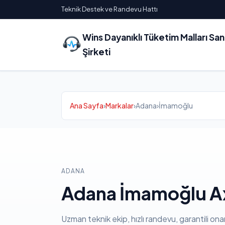
Teknik Destek ve Randevu Hattı
Wins Dayanıklı Tüketim Malları Sa
Şirketi
Ana Sayfa
›
Markalar
›
Adana
›
İmamoğlu
ADANA
Adana İmamoğlu Ax
Uzman teknik ekip, hızlı randevu, garantili ona