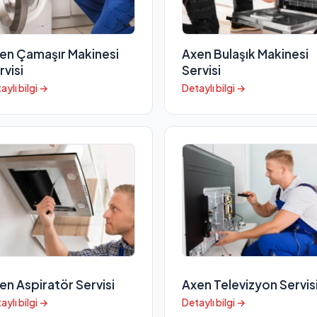
en Çamaşır Makinesi
Axen Bulaşık Makinesi
rvisi
Servisi
aylı bilgi →
Detaylı bilgi →
en Aspiratör Servisi
Axen Televizyon Servis
aylı bilgi →
Detaylı bilgi →