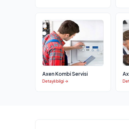
Axen Kombi Servisi
Ax
Detaylı bilgi →
Det