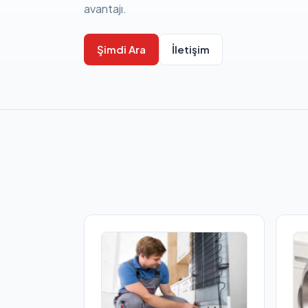
avantajı.
Şimdi Ara
İletişim