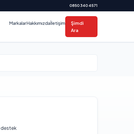
0850 340 4571
Markalar
Hakkımızda
İletişim
Şimdi
Ara
f destek