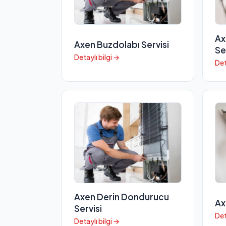
Ax
Axen Buzdolabı Servisi
Se
Detaylı bilgi →
Det
Axen Derin Dondurucu
Ax
Servisi
Det
Detaylı bilgi →