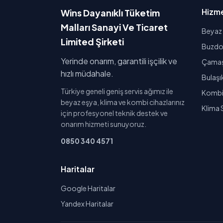
Hizme
Wins Dayanıklı Tüketim
Malları Sanayi Ve Ticaret
Beyaz 
Limited Şirketi
Buzdol
Yerinde onarım, garantili işçilik ve
Çamaşı
hızlı müdahale.
Bulaşı
Türkiye geneli geniş servis ağımız ile
Kombi 
beyaz eşya, klima ve kombi cihazlarınız
Klima 
için profesyonel teknik destek ve
onarım hizmeti sunuyoruz.
0850 340 4571
Haritalar
Google Haritalar
Yandex Haritalar