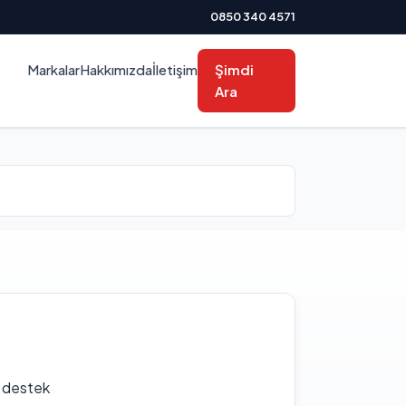
0850 340 4571
Markalar
Hakkımızda
İletişim
Şimdi
Ara
f destek