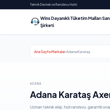
Teknik Destek ve Randevu Hattı
Wins Dayanıklı Tüketim Malları Sa
Şirketi
Ana Sayfa
›
Markalar
›
Adana
›
Karataş
ADANA
Adana Karataş Axen
Uzman teknik ekip, hızlı randevu, garantili ona