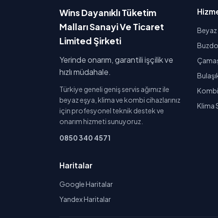
Hizme
Wins Dayanıklı Tüketim
Malları Sanayi Ve Ticaret
Beyaz 
Limited Şirketi
Buzdol
Yerinde onarım, garantili işçilik ve
Çamaşı
hızlı müdahale.
Bulaşı
Türkiye geneli geniş servis ağımız ile
Kombi 
beyaz eşya, klima ve kombi cihazlarınız
Klima 
için profesyonel teknik destek ve
onarım hizmeti sunuyoruz.
0850 340 4571
Haritalar
Google Haritalar
Yandex Haritalar