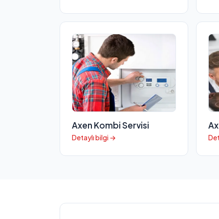
Axen Kombi Servisi
Ax
Detaylı bilgi →
Det