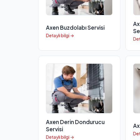
Ax
Axen Buzdolabı Servisi
Se
Detaylı bilgi →
Det
Axen Derin Dondurucu
Ax
Servisi
Det
Detaylı bilgi →