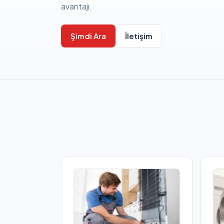
avantajı.
Şimdi Ara
İletişim