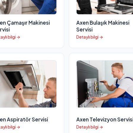
en Çamaşır Makinesi
Axen Bulaşık Makinesi
rvisi
Servisi
aylı bilgi →
Detaylı bilgi →
en Aspiratör Servisi
Axen Televizyon Servis
aylı bilgi →
Detaylı bilgi →