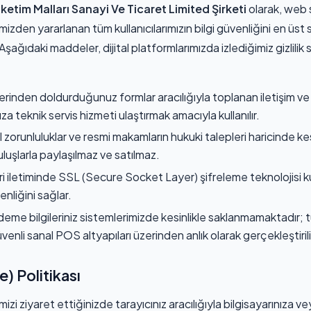
ketim Malları Sanayi Ve Ticaret Limited Şirketi
olarak, web s
izden yararlanan tüm kullanıcılarımızın bilgi güvenliğini en üs
ağıdaki maddeler, dijital platformlarımızda izlediğimiz gizlilik 
rinden doldurduğunuz formlar aracılığıyla toplanan iletişim ve a
ıza teknik servis hizmeti ulaştırmak amacıyla kullanılır.
al zorunluluklar ve resmi makamların hukuki talepleri haricinde kes
luşlarla paylaşılmaz ve satılmaz.
i iletiminde SSL (Secure Socket Layer) şifreleme teknolojisi k
venliğini sağlar.
ödeme bilgileriniz sistemlerimizde kesinlikle saklanmamaktadır
nli sanal POS altyapıları üzerinden anlık olarak gerçekleştirili
) Politikası
zi ziyaret ettiğinizde tarayıcınız aracılığıyla bilgisayarınıza ve