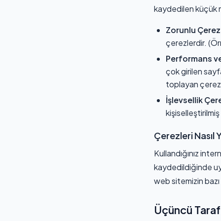
kaydedilen küçük m
Zorunlu Çerez
çerezlerdir. (Ör
Performans ve 
çok girilen say
toplayan çerezl
İşlevsellik Çer
kişiselleştirilm
Çerezleri Nasıl 
Kullandığınız inter
kaydedildiğinde uy
web sitemizin bazı 
Üçüncü Taraf