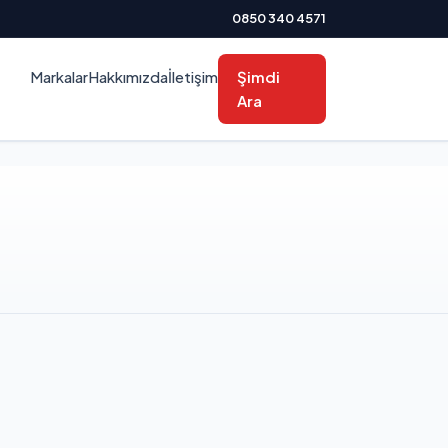
0850 340 4571
Markalar
Hakkımızda
İletişim
Şimdi
Ara