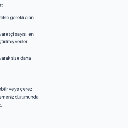
z:
likle gerekli olan
yaretçi sayısı, en
rilmiş veriler
ayarak size daha
ebilir veya çerez
ellemeniz durumunda
z.