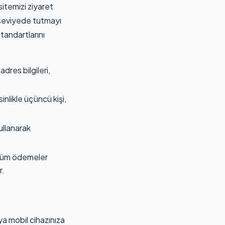
itemizi ziyaret
t seviyede tutmayı
standartlarını
dres bilgileri,
inlikle üçüncü kişi,
ullanarak
; tüm ödemeler
r.
ya mobil cihazınıza