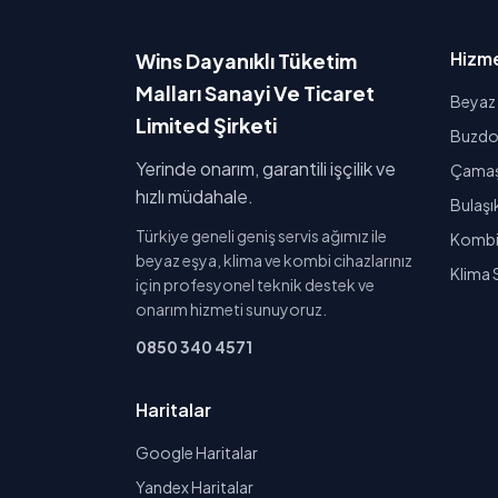
Hizme
Wins Dayanıklı Tüketim
Malları Sanayi Ve Ticaret
Beyaz 
Limited Şirketi
Buzdol
Yerinde onarım, garantili işçilik ve
Çamaşı
hızlı müdahale.
Bulaşı
Türkiye geneli geniş servis ağımız ile
Kombi 
beyaz eşya, klima ve kombi cihazlarınız
Klima 
için profesyonel teknik destek ve
onarım hizmeti sunuyoruz.
0850 340 4571
Haritalar
Google Haritalar
Yandex Haritalar