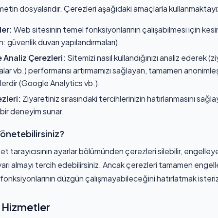
etin dosyalarıdır. Çerezleri aşağıdaki amaçlarla kullanmaktayı
ler:
Web sitesinin temel fonksiyonlarının çalışabilmesi için kesin
n: güvenlik duvarı yapılandırmaları).
Analiz Çerezleri:
Sitemizi nasıl kullandığınızı analiz ederek (zi
falar vb.) performansı artırmamızı sağlayan, tamamen anonimleşti
erdir (Google Analytics vb.).
ezleri:
Ziyaretiniz sırasındaki tercihlerinizin hatırlanmasını sağl
iş bir deneyim sunar.
Yönetebilirsiniz?
net tarayıcısının ayarlar bölümünden çerezleri silebilir, engelley
arı almayı tercih edebilirsiniz. Ancak çerezleri tamamen eng
fonksiyonlarının düzgün çalışmayabileceğini hatırlatmak isteri
 Hizmetler