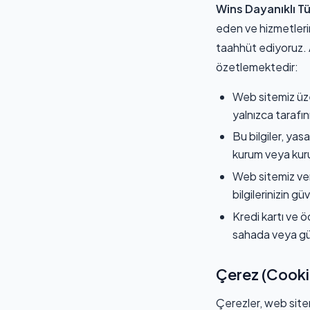
Wins Dayanıklı Tü
eden ve hizmetlerim
taahhüt ediyoruz. Aş
özetlemektedir:
Web sitemiz üze
yalnızca tarafın
Bu bilgiler, yas
kurum veya kuru
Web sitemiz ver
bilgilerinizin gü
Kredi kartı ve 
sahada veya güve
Çerez (Cookie
Çerezler, web sitemi