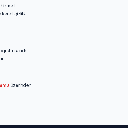
f hizmet
 kendi gizlilik
 doğrultusunda
ur.
famız
üzerinden