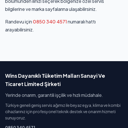
bölümünden ilinizi seçerek bölgenize özel servis
bilgilerine ve marka sayfalarına ulaşabilirsiniz.
Randevu için
0850 340 4571
numaralı hattı
arayabilirsiniz.
Wins Dayanıklı Tüketim Malları Sanayi Ve
Ticaret Limited Şirketi
Yerinde onarım, garantili işçilik ve hızlı müdahale.
Türkiye geneli geniş servis ağımız ile beyaz eşya, klima ve kombi
cihazlarınız için profesyonel teknik destek ve onarım hizmeti
sunuyoruz.
0850 340 4571