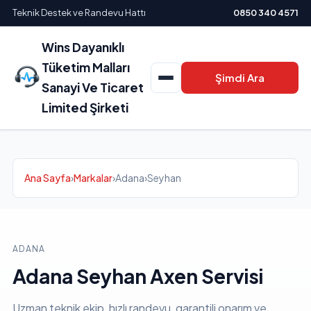
Teknik Destek ve Randevu Hattı
0850 340 4571
Wins Dayanıklı
Tüketim Malları
Şimdi Ara
Sanayi Ve Ticaret
Limited Şirketi
Ana Sayfa
›
Markalar
›
Adana
›
Seyhan
ADANA
Adana Seyhan Axen Servisi
Uzman teknik ekip, hızlı randevu, garantili onarım ve