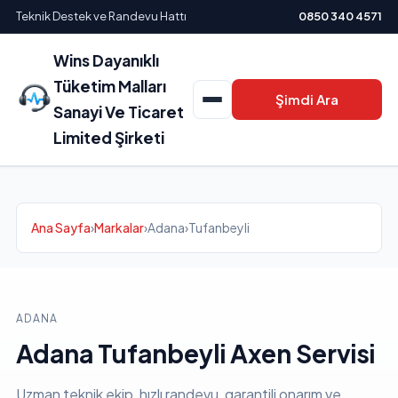
Teknik Destek ve Randevu Hattı
0850 340 4571
Wins Dayanıklı
Tüketim Malları
Şimdi Ara
Sanayi Ve Ticaret
Limited Şirketi
Ana Sayfa
›
Markalar
›
Adana
›
Tufanbeyli
ADANA
Adana Tufanbeyli Axen Servisi
Uzman teknik ekip, hızlı randevu, garantili onarım ve