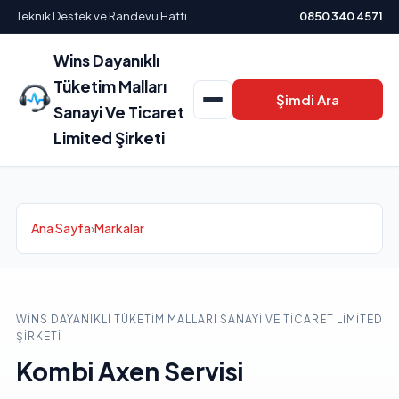
Teknik Destek ve Randevu Hattı
0850 340 4571
Wins Dayanıklı
Tüketim Malları
Şimdi Ara
Sanayi Ve Ticaret
Limited Şirketi
Ana Sayfa
›
Markalar
WINS DAYANIKLI TÜKETIM MALLARI SANAYI VE TICARET LIMITED
ŞIRKETI
Kombi Axen Servisi