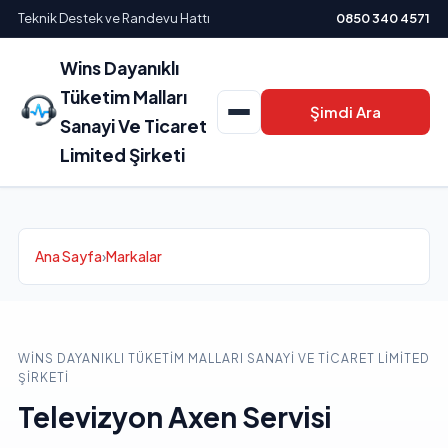
Teknik Destek ve Randevu Hattı
0850 340 4571
Wins Dayanıklı
Tüketim Malları
Şimdi Ara
Sanayi Ve Ticaret
Limited Şirketi
Ana Sayfa
›
Markalar
WINS DAYANIKLI TÜKETIM MALLARI SANAYI VE TICARET LIMITED
ŞIRKETI
Televizyon Axen Servisi