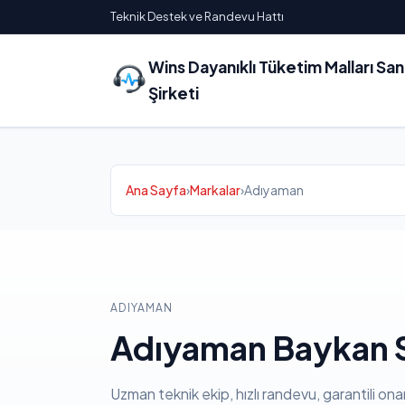
Teknik Destek ve Randevu Hattı
Wins Dayanıklı Tüketim Malları Sa
Şirketi
Ana Sayfa
›
Markalar
›
Adıyaman
ADIYAMAN
Adıyaman Baykan S
Uzman teknik ekip, hızlı randevu, garantili ona