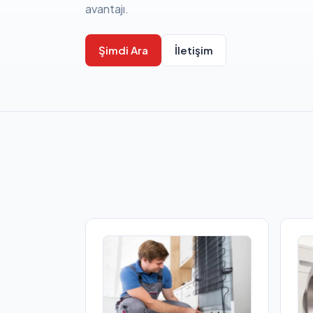
avantajı.
Şimdi Ara
İletişim