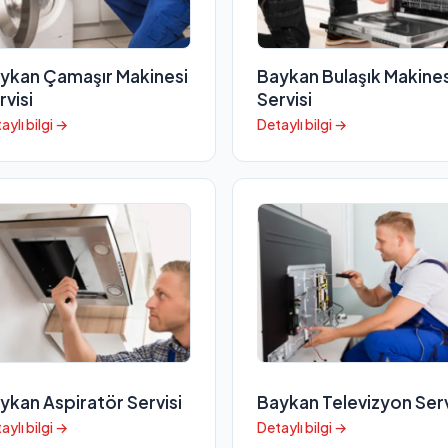
ykan Çamaşır Makinesi
Baykan Bulaşık Makines
rvisi
Servisi
aylı bilgi →
Detaylı bilgi →
ykan Aspiratör Servisi
Baykan Televizyon Serv
aylı bilgi →
Detaylı bilgi →