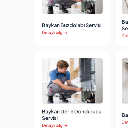
Ba
Baykan Buzdolabı Servisi
Se
Detaylı bilgi →
Det
Baykan Derin Dondurucu
Ba
Servisi
Det
Detaylı bilgi →