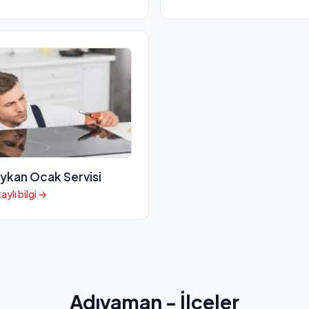
ykan Ocak Servisi
aylı bilgi →
Adıyaman - İlçeler