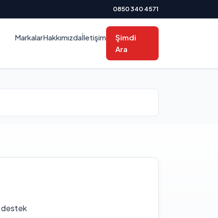
0850 340 4571
Markalar
Hakkımızda
İletişim
Şimdi
Ara
f destek