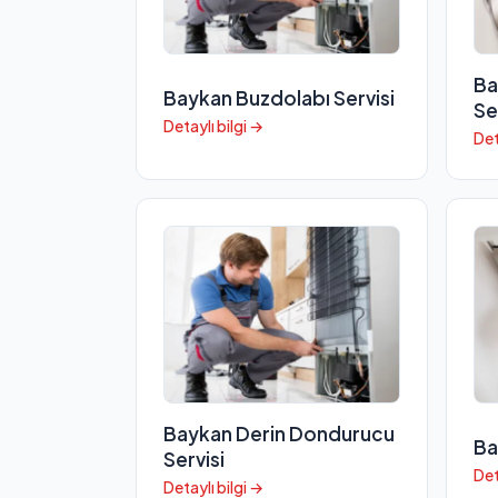
Ba
Baykan Buzdolabı Servisi
Se
Detaylı bilgi →
Det
Baykan Derin Dondurucu
Ba
Servisi
Det
Detaylı bilgi →