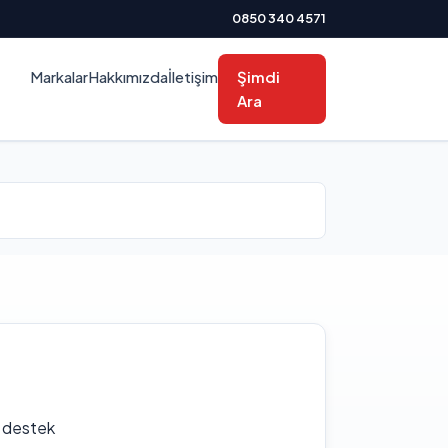
0850 340 4571
Markalar
Hakkımızda
İletişim
Şimdi
Ara
f destek