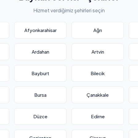
Hizmet verdiğimiz şehirleri seçin
Afyonkarahisar
Ağrı
Ardahan
Artvin
Bayburt
Bilecik
Bursa
Çanakkale
Düzce
Edirne
Gaziantep
Giresun