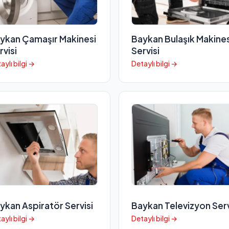
ykan Çamaşır Makinesi
Baykan Bulaşık Makines
rvisi
Servisi
aylı bilgi →
Detaylı bilgi →
ykan Aspiratör Servisi
Baykan Televizyon Serv
aylı bilgi →
Detaylı bilgi →