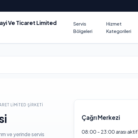
nayi Ve Ticaret Limited
Servis
Hizmet
Bölgeleri
Kategorileri
ARET LIMITED ŞIRKETI
si
Çağrı Merkezi
08:00 - 23:00 arası akti
rım ve yerinde servis