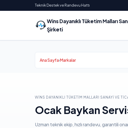
Teknik Destek ve Randevu Hattı
Wins Dayanıklı Tüketim Malları Sa
Şirketi
Ana Sayfa
›
Markalar
WINS DAYANIKLI TÜKETIM MALLARI SANAYI VE TIC
Ocak Baykan Servi
Uzman teknik ekip, hızlı randevu, garantili ona