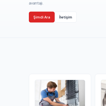
avantajı.
Şimdi Ara
İletişim