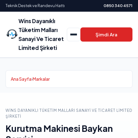
Teknik Destek ve Randevu Hattı
0850 340 4571
Wins Dayanıklı
Tüketim Malları
Şimdi Ara
Sanayi Ve Ticaret
Limited Şirketi
Ana Sayfa
›
Markalar
WINS DAYANIKLI TÜKETIM MALLARI SANAYI VE TICARET LIMITED
ŞIRKETI
Kurutma Makinesi Baykan