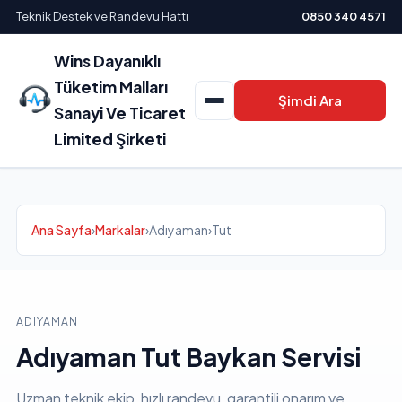
Teknik Destek ve Randevu Hattı
0850 340 4571
Wins Dayanıklı
Tüketim Malları
Şimdi Ara
Sanayi Ve Ticaret
Limited Şirketi
Ana Sayfa
›
Markalar
›
Adıyaman
›
Tut
ADIYAMAN
Adıyaman Tut Baykan Servisi
Uzman teknik ekip, hızlı randevu, garantili onarım ve