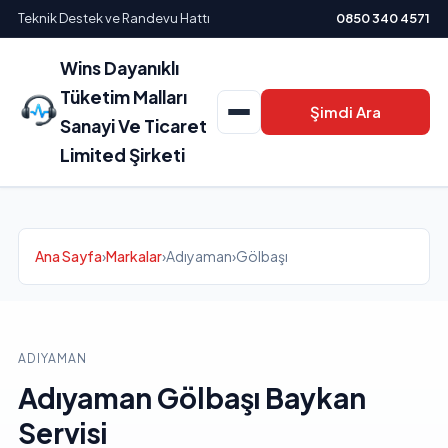
Teknik Destek ve Randevu Hattı
0850 340 4571
Wins Dayanıklı
Tüketim Malları
Şimdi Ara
Sanayi Ve Ticaret
Limited Şirketi
Ana Sayfa
›
Markalar
›
Adıyaman
›
Gölbaşı
ADIYAMAN
Adıyaman Gölbaşı Baykan
Servisi