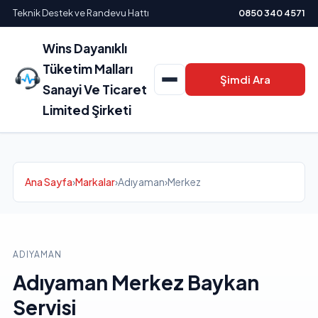
Teknik Destek ve Randevu Hattı
0850 340 4571
Wins Dayanıklı
Tüketim Malları
Şimdi Ara
Sanayi Ve Ticaret
Limited Şirketi
Ana Sayfa
›
Markalar
›
Adıyaman
›
Merkez
ADIYAMAN
Adıyaman Merkez Baykan
Servisi