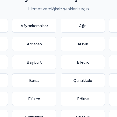
Hizmet verdiğimiz şehirleri seçin
Afyonkarahisar
Ağrı
Ardahan
Artvin
Bayburt
Bilecik
Bursa
Çanakkale
Düzce
Edirne
Gaziantep
Giresun