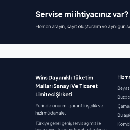
Servise mi ihtiyacınız var?
Hemen arayın, kayıt oluşturalım ve aynı gün se
Hizme
Wins Dayanıklı Tüketim
Malları Sanayi Ve Ticaret
Beyaz 
Limited Şirketi
Buzdol
Yerinde onarım, garantili işçilik ve
Çamaşı
hızlı müdahale.
Bulaşı
Türkiye geneli geniş servis ağımız ile
Kombi 
beyaz eşya, klima ve kombi cihazlarınız