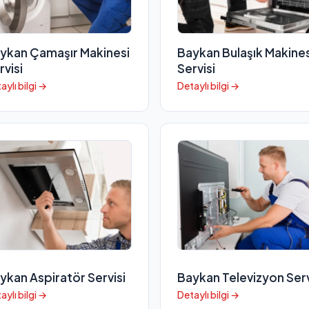
ykan Çamaşır Makinesi
Baykan Bulaşık Makines
rvisi
Servisi
aylı bilgi →
Detaylı bilgi →
ykan Aspiratör Servisi
Baykan Televizyon Serv
aylı bilgi →
Detaylı bilgi →