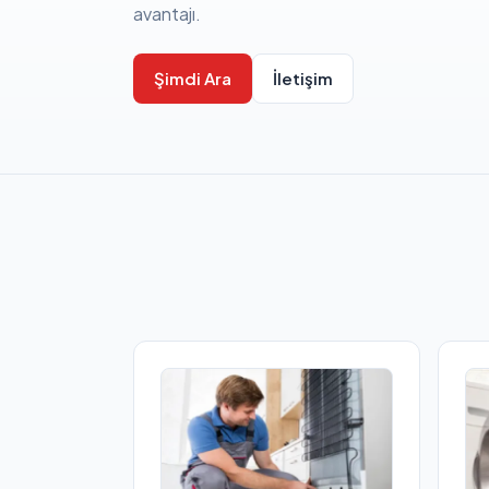
avantajı.
Şimdi Ara
İletişim