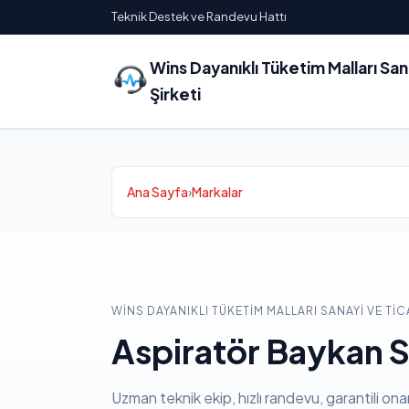
Teknik Destek ve Randevu Hattı
Wins Dayanıklı Tüketim Malları Sa
Şirketi
Ana Sayfa
›
Markalar
WINS DAYANIKLI TÜKETIM MALLARI SANAYI VE TIC
Aspiratör Baykan S
Uzman teknik ekip, hızlı randevu, garantili ona