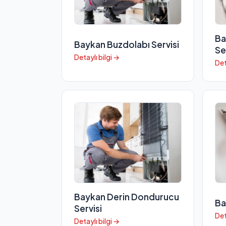
Ba
Baykan Buzdolabı Servisi
Se
Detaylı bilgi →
Det
Baykan Derin Dondurucu
Ba
Servisi
Det
Detaylı bilgi →