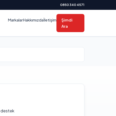
0850 340 4571
Markalar
Hakkımızda
İletişim
Şimdi
Ara
f destek