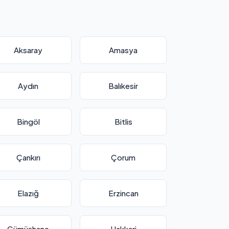
Aksaray
Amasya
Aydın
Balıkesir
Bingöl
Bitlis
Çankırı
Çorum
Elazığ
Erzincan
Gümüşhane
Hakkari