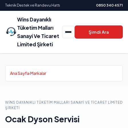
Teknik Destek ve Randevu Hattı
0850 340 4571
Wins Dayanıklı
Tüketim Malları
Şimdi Ara
Sanayi Ve Ticaret
Limited Şirketi
Ana Sayfa
›
Markalar
WINS DAYANIKLI TÜKETIM MALLARI SANAYI VE TICARET LIMITED
ŞIRKETI
Ocak Dyson Servisi