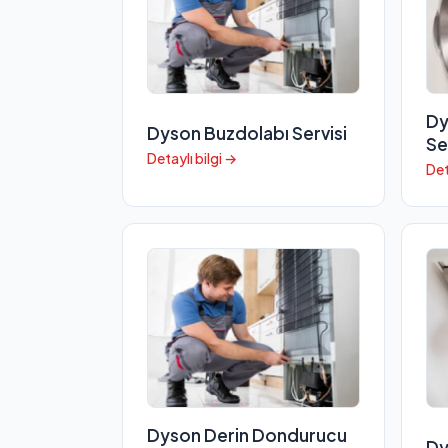
Dy
Dyson Buzdolabı Servisi
Se
Detaylı bilgi →
Det
Dyson Derin Dondurucu
Dy