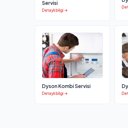
Servisi
Det
Detaylı bilgi →
Dyson Kombi Servisi
Dy
Detaylı bilgi →
Det