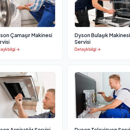
son Çamaşır Makinesi
Dyson Bulaşık Makinesi
rvisi
Servisi
aylı bilgi →
Detaylı bilgi →
son Aspiratör Servisi
Dyson Televizyon Servi