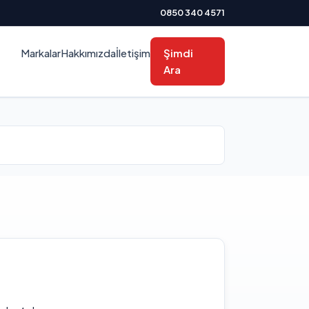
0850 340 4571
Markalar
Hakkımızda
İletişim
Şimdi
Ara