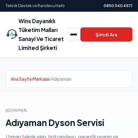
Teknik Destek ve Randevu Hattı
0850 340 4571
Wins Dayanıklı
Tüketim Malları
Şimdi Ara
Sanayi Ve Ticaret
Limited Şirketi
Ana Sayfa
›
Markalar
›
Adıyaman
ADIYAMAN
Adıyaman Dyson Servisi
Uzman teknik ekip, hızlı randevu, garantili onarım ve