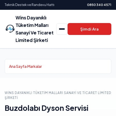
Teknik Destek ve Randevu Hattı
0850 340 4571
Wins Dayanıklı
Tüketim Malları
Şimdi Ara
Sanayi Ve Ticaret
Limited Şirketi
Ana Sayfa
›
Markalar
WINS DAYANIKLI TÜKETIM MALLARI SANAYI VE TICARET LIMITED
ŞIRKETI
Buzdolabı Dyson Servisi