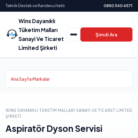
Teknik Destek ve Randevu Hattı
0850 340 4571
Wins Dayanıklı
Tüketim Malları
Şimdi Ara
Sanayi Ve Ticaret
Limited Şirketi
Ana Sayfa
›
Markalar
WINS DAYANIKLI TÜKETIM MALLARI SANAYI VE TICARET LIMITED
ŞIRKETI
Aspiratör Dyson Servisi