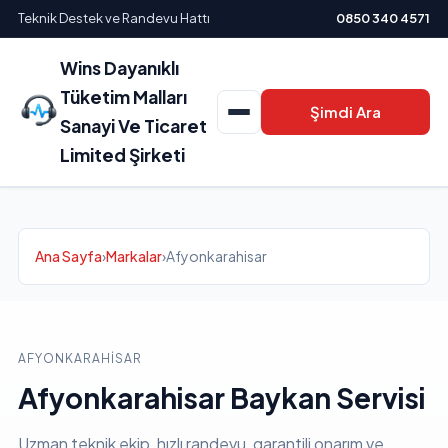
Teknik Destek ve Randevu Hattı
0850 340 4571
Wins Dayanıklı
Tüketim Malları
Şimdi Ara
Sanayi Ve Ticaret
Limited Şirketi
Ana Sayfa
›
Markalar
›
Afyonkarahisar
AFYONKARAHISAR
Afyonkarahisar Baykan Servisi
Uzman teknik ekip, hızlı randevu, garantili onarım ve