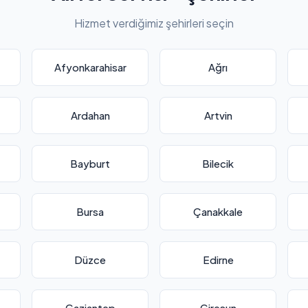
Hizmet verdiğimiz şehirleri seçin
Afyonkarahisar
Ağrı
Ardahan
Artvin
Bayburt
Bilecik
Bursa
Çanakkale
Düzce
Edirne
Gaziantep
Giresun