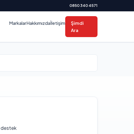
0850 340 4571
Markalar
Hakkımızda
İletişim
Şimdi
Ara
f destek