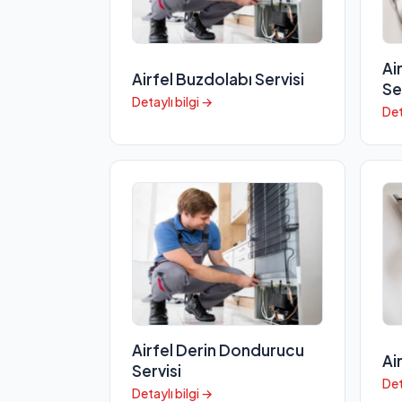
Ai
Airfel Buzdolabı Servisi
Se
Detaylı bilgi →
Det
Airfel Derin Dondurucu
Ai
Servisi
Det
Detaylı bilgi →