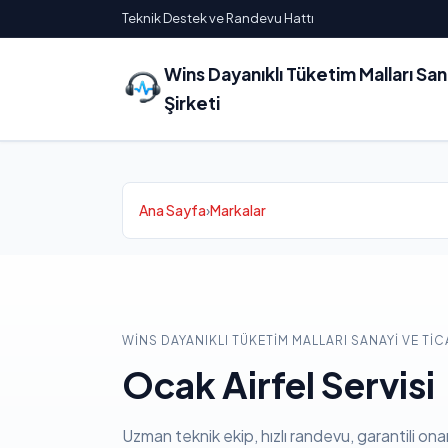
Teknik Destek ve Randevu Hattı
Wins Dayanıklı Tüketim Malları Sa
Şirketi
Ana Sayfa
›
Markalar
WINS DAYANIKLI TÜKETIM MALLARI SANAYI VE TIC
Ocak Airfel Servisi
Uzman teknik ekip, hızlı randevu, garantili ona