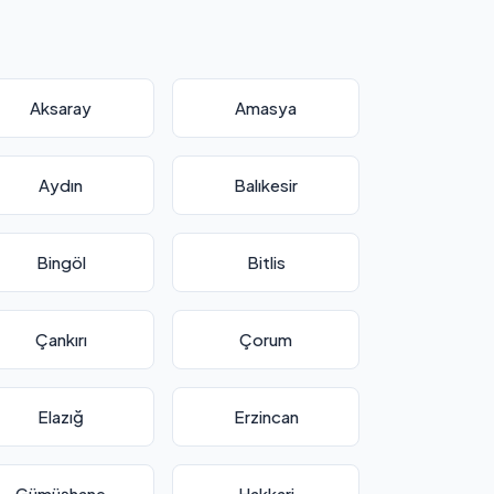
Aksaray
Amasya
Aydın
Balıkesir
Bingöl
Bitlis
Çankırı
Çorum
Elazığ
Erzincan
Gümüşhane
Hakkari