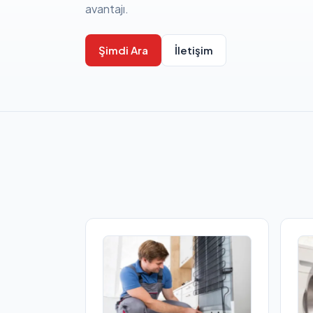
avantajı.
Şimdi Ara
İletişim