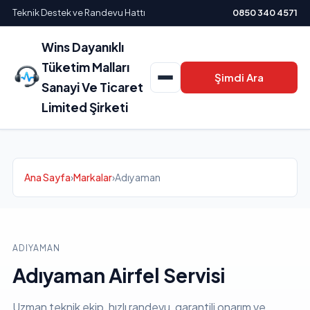
Teknik Destek ve Randevu Hattı
0850 340 4571
Wins Dayanıklı
Tüketim Malları
Şimdi Ara
Sanayi Ve Ticaret
Limited Şirketi
Ana Sayfa
›
Markalar
›
Adıyaman
ADIYAMAN
Adıyaman Airfel Servisi
Uzman teknik ekip, hızlı randevu, garantili onarım ve