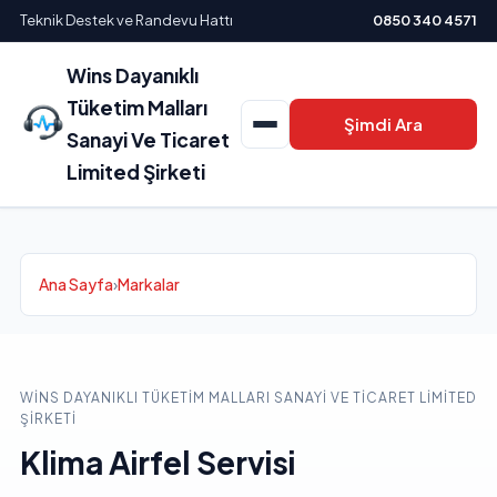
Teknik Destek ve Randevu Hattı
0850 340 4571
Wins Dayanıklı
Tüketim Malları
Şimdi Ara
Sanayi Ve Ticaret
Limited Şirketi
Ana Sayfa
›
Markalar
WINS DAYANIKLI TÜKETIM MALLARI SANAYI VE TICARET LIMITED
ŞIRKETI
Klima Airfel Servisi