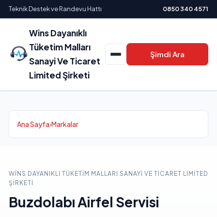
Teknik Destek ve Randevu Hattı
0850 340 4571
Wins Dayanıklı
Tüketim Malları
Şimdi Ara
Sanayi Ve Ticaret
Limited Şirketi
Ana Sayfa
›
Markalar
WINS DAYANIKLI TÜKETIM MALLARI SANAYI VE TICARET LIMITED
ŞIRKETI
Buzdolabı Airfel Servisi