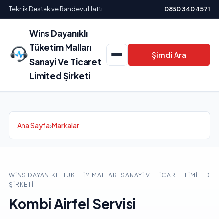
Teknik Destek ve Randevu Hattı
0850 340 4571
Wins Dayanıklı
Tüketim Malları
Şimdi Ara
Sanayi Ve Ticaret
Limited Şirketi
Ana Sayfa
›
Markalar
WINS DAYANIKLI TÜKETIM MALLARI SANAYI VE TICARET LIMITED
ŞIRKETI
Kombi Airfel Servisi