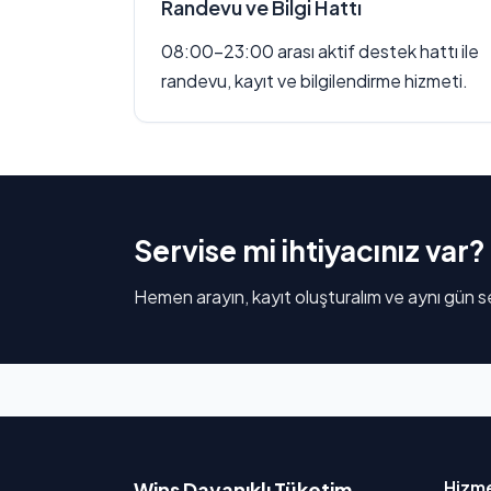
Randevu ve Bilgi Hattı
08:00–23:00 arası aktif destek hattı ile
randevu, kayıt ve bilgilendirme hizmeti.
Servise mi ihtiyacınız var?
Hemen arayın, kayıt oluşturalım ve aynı gün se
Hizme
Wins Dayanıklı Tüketim