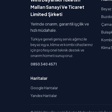
Malları Sanayi Ve Ticaret
Beyaz 
Limited Şirketi
Buzdol
Yerinde onarım, garantili işçilik ve
Çamaşı
hızlı müdahale.
Bulaşı
Türkiye geneli geniş servis ağımız ile
Kombi 
beyaz eşya, klima ve kombi cihazlarınız
Klima 
için profesyonel teknik destek ve
onarım hizmeti sunuyoruz.
0850 340 4571
Haritalar
Google Haritalar
Yandex Haritalar