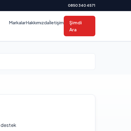
0850 340 4571
Markalar
Hakkımızda
İletişim
Şimdi
Ara
f destek