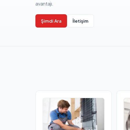
avantajı.
Şimdi Ara
İletişim