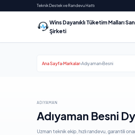
Teknik Destek ve Randevu Hattı
Wins Dayanıklı Tüketim Malları Sa
Şirketi
Ana Sayfa
›
Markalar
›
Adıyaman
›
Besni
ADIYAMAN
Adıyaman Besni Dy
Uzman teknik ekip, hızlı randevu, garantili ona