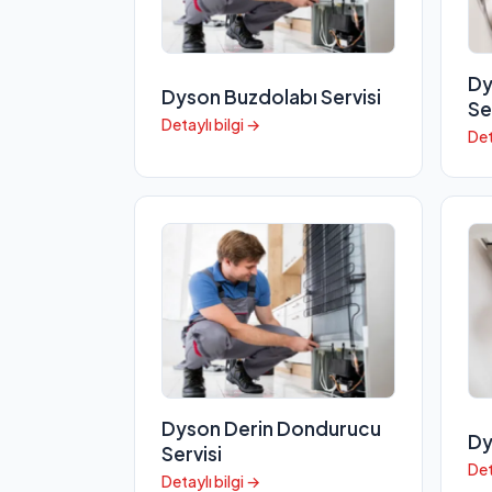
Dy
Dyson Buzdolabı Servisi
Se
Detaylı bilgi →
Det
Dyson Derin Dondurucu
Dy
Servisi
Det
Detaylı bilgi →