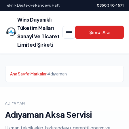
Teknik Destek ve Randevu Hattı
0850 340 4571
Wins Dayanıklı
Tüketim Malları
Şimdi Ara
Sanayi Ve Ticaret
Limited Şirketi
Ana Sayfa
›
Markalar
›
Adıyaman
ADIYAMAN
Adıyaman Aksa Servisi
Uzman teknik ekip, hızlı randevu, garantili onarım ve