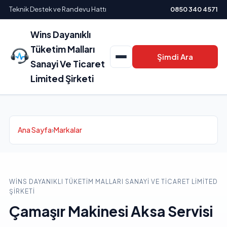
Teknik Destek ve Randevu Hattı
0850 340 4571
Wins Dayanıklı
Tüketim Malları
Şimdi Ara
Sanayi Ve Ticaret
Limited Şirketi
Ana Sayfa
›
Markalar
WINS DAYANIKLI TÜKETIM MALLARI SANAYI VE TICARET LIMITED
ŞIRKETI
Çamaşır Makinesi Aksa Servisi