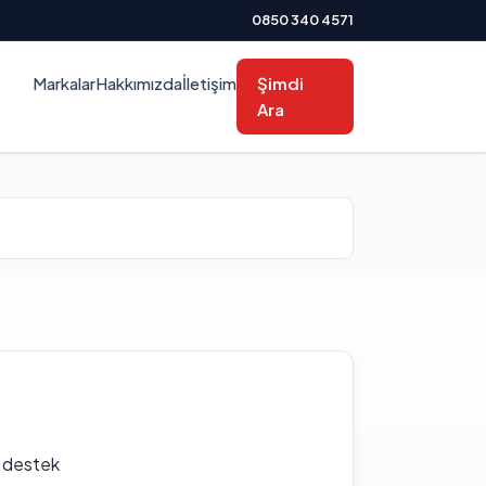
0850 340 4571
Markalar
Hakkımızda
İletişim
Şimdi
Ara
f destek