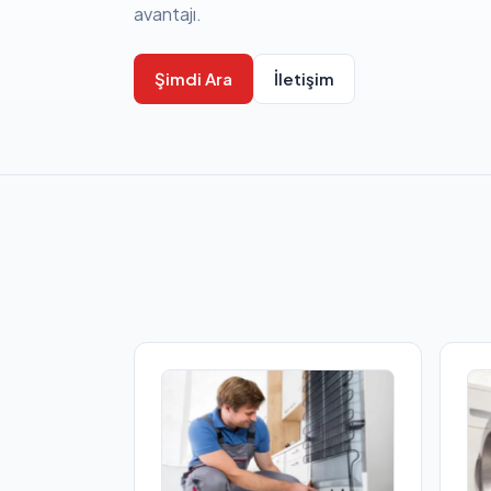
avantajı.
Şimdi Ara
İletişim