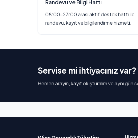
Randevu ve Bilgi Hattı
08:00–23:00 arası aktif destek hattı ile
randevu, kayıt ve bilgilendirme hizmeti.
Servise mi ihtiyacınız var?
Hemen arayın, kayıt oluşturalım ve aynı gün se
Hizme
Wins Dayanıklı Tüketim