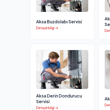
Ak
Aksa Buzdolabı Servisi
Se
Detaylı bilgi →
Det
Aksa Derin Dondurucu
Ak
Servisi
Det
Detaylı bilgi →