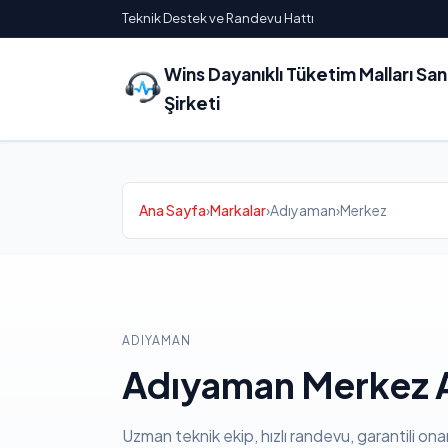
Teknik Destek ve Randevu Hattı
Wins Dayanıklı Tüketim Malları Sa
Şirketi
Ana Sayfa
›
Markalar
›
Adıyaman
›
Merkez
ADIYAMAN
Adıyaman Merkez A
Uzman teknik ekip, hızlı randevu, garantili ona