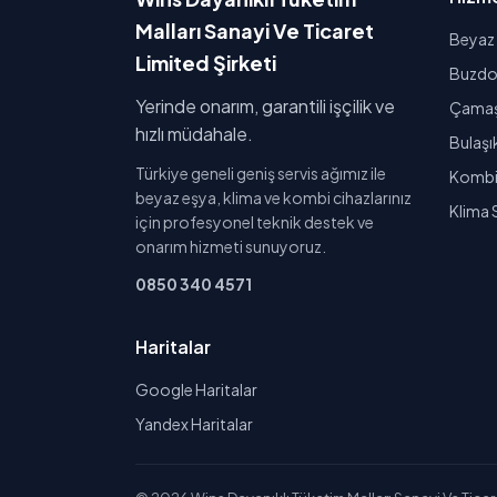
Malları Sanayi Ve Ticaret
Beyaz 
Limited Şirketi
Buzdol
Yerinde onarım, garantili işçilik ve
Çamaşı
hızlı müdahale.
Bulaşı
Türkiye geneli geniş servis ağımız ile
Kombi 
beyaz eşya, klima ve kombi cihazlarınız
Klima 
için profesyonel teknik destek ve
onarım hizmeti sunuyoruz.
0850 340 4571
Haritalar
Google Haritalar
Yandex Haritalar