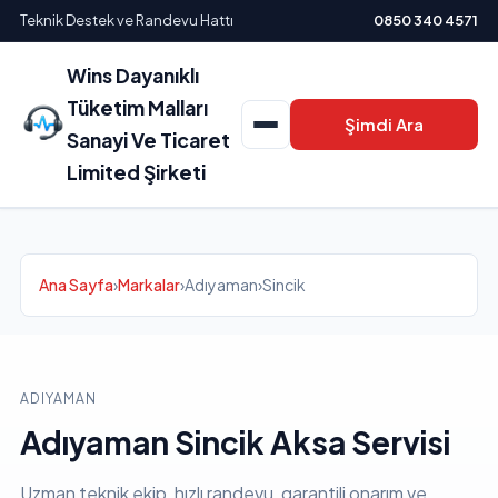
Teknik Destek ve Randevu Hattı
0850 340 4571
Wins Dayanıklı
Tüketim Malları
Şimdi Ara
Sanayi Ve Ticaret
Limited Şirketi
Ana Sayfa
›
Markalar
›
Adıyaman
›
Sincik
ADIYAMAN
Adıyaman Sincik Aksa Servisi
Uzman teknik ekip, hızlı randevu, garantili onarım ve