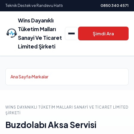
Teknik Destek ve Randevu Hattı
0850 340 4571
Wins Dayanıklı
Tüketim Malları
Şimdi Ara
Sanayi Ve Ticaret
Limited Şirketi
Ana Sayfa
›
Markalar
WINS DAYANIKLI TÜKETIM MALLARI SANAYI VE TICARET LIMITED
ŞIRKETI
Buzdolabı Aksa Servisi