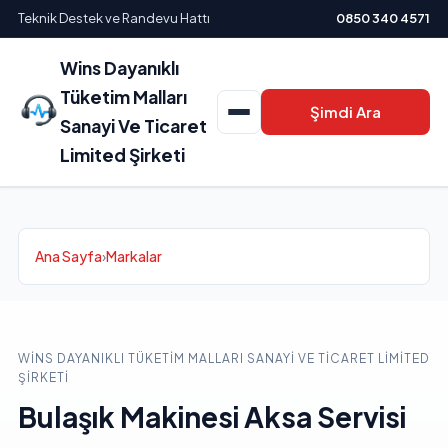
Teknik Destek ve Randevu Hattı
0850 340 4571
Wins Dayanıklı
Tüketim Malları
Şimdi Ara
Sanayi Ve Ticaret
Limited Şirketi
Ana Sayfa
›
Markalar
WINS DAYANIKLI TÜKETIM MALLARI SANAYI VE TICARET LIMITED
ŞIRKETI
Bulaşık Makinesi Aksa Servisi