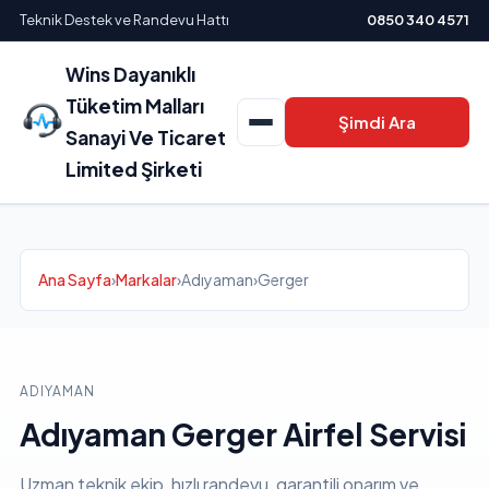
Teknik Destek ve Randevu Hattı
0850 340 4571
Wins Dayanıklı
Tüketim Malları
Şimdi Ara
Sanayi Ve Ticaret
Limited Şirketi
Ana Sayfa
›
Markalar
›
Adıyaman
›
Gerger
ADIYAMAN
Adıyaman Gerger Airfel Servisi
Uzman teknik ekip, hızlı randevu, garantili onarım ve