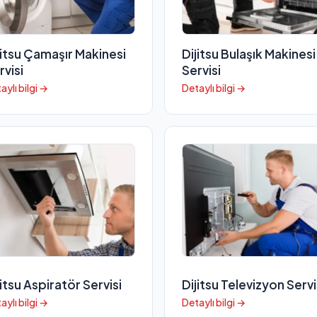
jitsu Çamaşır Makinesi
Dijitsu Bulaşık Makinesi
rvisi
Servisi
aylı bilgi →
Detaylı bilgi →
jitsu Aspiratör Servisi
Dijitsu Televizyon Servi
aylı bilgi →
Detaylı bilgi →