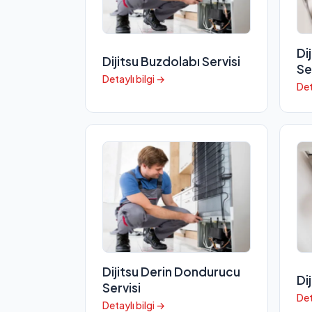
Di
Dijitsu Buzdolabı Servisi
Se
Detaylı bilgi →
Det
Dijitsu Derin Dondurucu
Di
Servisi
Det
Detaylı bilgi →