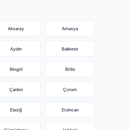
Aksaray
Amasya
Aydın
Balıkesir
Bingöl
Bitlis
Çankırı
Çorum
Elazığ
Erzincan
Gümüşhane
Hakkari