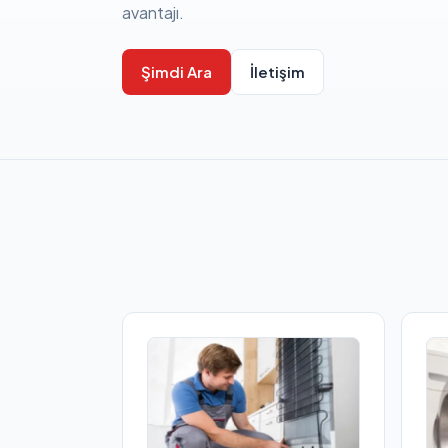
avantajı.
Şimdi Ara
İletişim