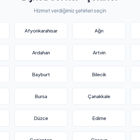
Hizmet verdiğimiz şehirleri seçin
Afyonkarahisar
Ağrı
Ardahan
Artvin
Bayburt
Bilecik
Bursa
Çanakkale
Düzce
Edirne
Gaziantep
Giresun