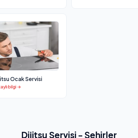
jitsu Ocak Servisi
aylı bilgi →
Dijitsu Servisi - Şehirler