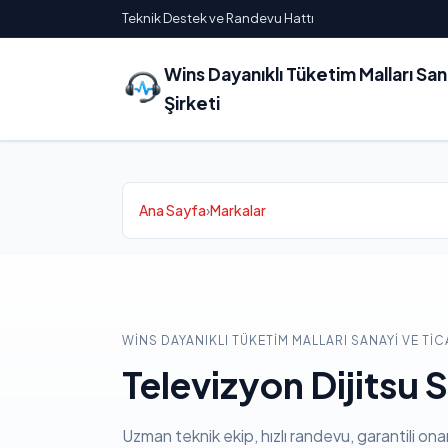
Teknik Destek ve Randevu Hattı
Wins Dayanıklı Tüketim Malları Sa
Şirketi
Ana Sayfa
›
Markalar
WINS DAYANIKLI TÜKETIM MALLARI SANAYI VE TIC
Televizyon Dijitsu S
Uzman teknik ekip, hızlı randevu, garantili ona