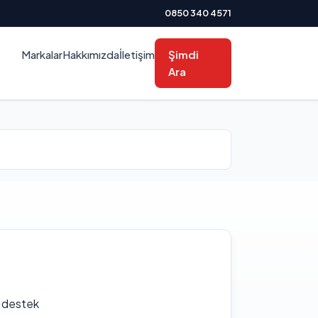
0850 340 4571
Markalar
Hakkımızda
İletişim
Şimdi
Ara
f destek