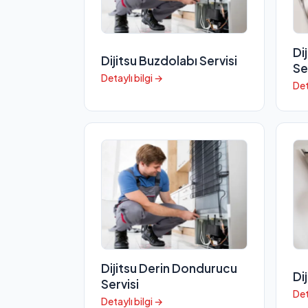
Di
Dijitsu Buzdolabı Servisi
Se
Detaylı bilgi →
Det
Dijitsu Derin Dondurucu
Di
Servisi
Det
Detaylı bilgi →