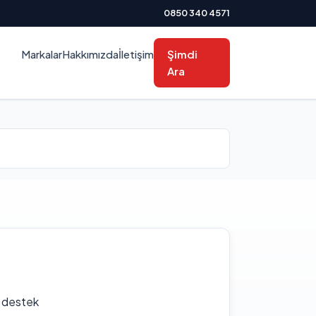
0850 340 4571
Markalar
Hakkımızda
İletişim
Şimdi
Ara
f destek