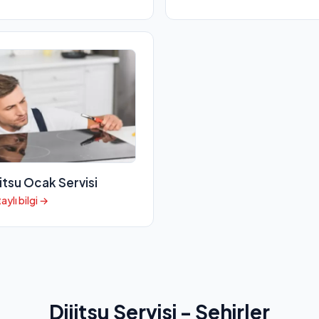
jitsu Ocak Servisi
aylı bilgi →
Dijitsu Servisi - Şehirler