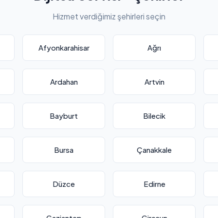
Hizmet verdiğimiz şehirleri seçin
Afyonkarahisar
Ağrı
Ardahan
Artvin
Bayburt
Bilecik
Bursa
Çanakkale
Düzce
Edirne
Gaziantep
Giresun