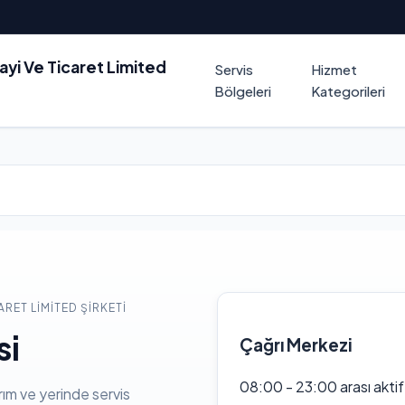
nayi Ve Ticaret Limited
Servis
Hizmet
Bölgeleri
Kategorileri
ARET LIMITED ŞIRKETI
si
Çağrı Merkezi
08:00 - 23:00 arası akti
rım ve yerinde servis