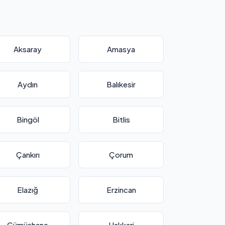
Aksaray
Amasya
Aydın
Balıkesir
Bingöl
Bitlis
Çankırı
Çorum
Elazığ
Erzincan
Gümüşhane
Hakkari