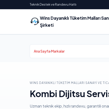
Teknik Destek ve Randevu Hattı
Wins Dayanıklı Tüketim Malları Sa
Şirketi
Ana Sayfa
›
Markalar
WINS DAYANIKLI TÜKETIM MALLARI SANAYI VE TIC
Kombi Dijitsu Servi
Uzman teknik ekip, hızlı randevu, garantili ona