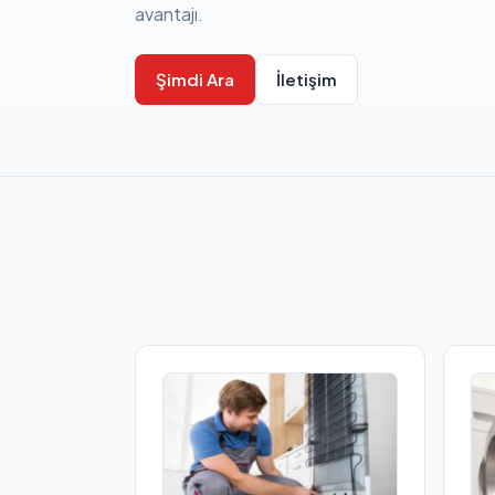
avantajı.
Şimdi Ara
İletişim