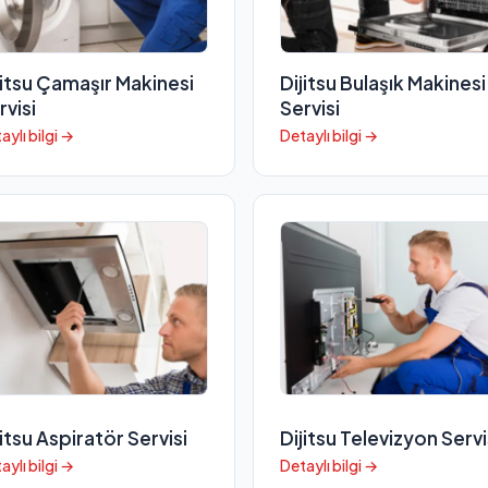
jitsu Çamaşır Makinesi
Dijitsu Bulaşık Makinesi
rvisi
Servisi
aylı bilgi →
Detaylı bilgi →
jitsu Aspiratör Servisi
Dijitsu Televizyon Servi
aylı bilgi →
Detaylı bilgi →