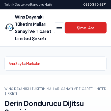
Teknik Destek ve Randevu Hattı
0850 340 4571
Wins Dayanıklı
Tüketim Malları
Şimdi Ara
Sanayi Ve Ticaret
Limited Şirketi
Ana Sayfa
›
Markalar
WINS DAYANIKLI TÜKETIM MALLARI SANAYI VE TICARET LIMITED
ŞIRKETI
Derin Dondurucu Dijitsu