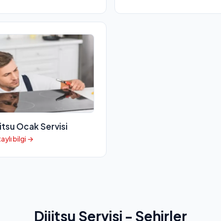
jitsu Ocak Servisi
aylı bilgi →
Dijitsu Servisi - Şehirler