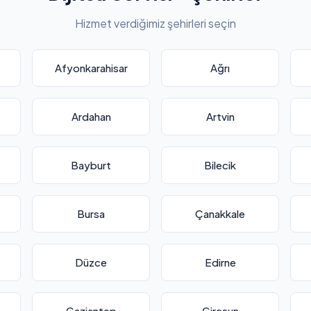
Hizmet verdiğimiz şehirleri seçin
Afyonkarahisar
Ağrı
Ardahan
Artvin
Bayburt
Bilecik
Bursa
Çanakkale
Düzce
Edirne
Gaziantep
Giresun