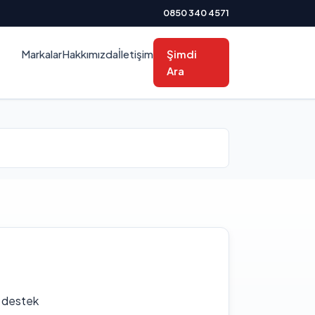
0850 340 4571
Markalar
Hakkımızda
İletişim
Şimdi
Ara
f destek