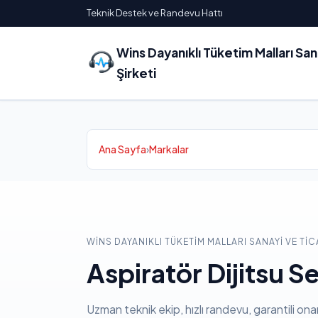
Teknik Destek ve Randevu Hattı
Wins Dayanıklı Tüketim Malları Sa
Şirketi
Ana Sayfa
›
Markalar
WINS DAYANIKLI TÜKETIM MALLARI SANAYI VE TIC
Aspiratör Dijitsu Se
Uzman teknik ekip, hızlı randevu, garantili ona