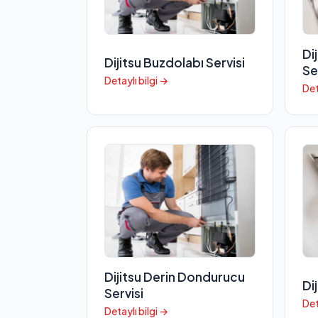
Di
Dijitsu Buzdolabı Servisi
Se
Detaylı bilgi →
Det
Dijitsu Derin Dondurucu
Di
Servisi
Det
Detaylı bilgi →