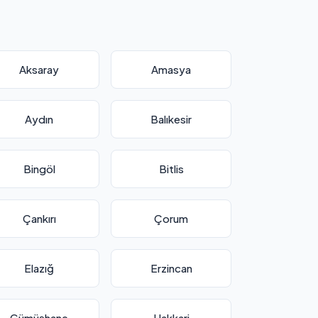
Aksaray
Amasya
Aydın
Balıkesir
Bingöl
Bitlis
Çankırı
Çorum
Elazığ
Erzincan
Gümüşhane
Hakkari