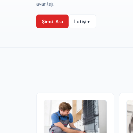
avantajı.
Şimdi Ara
İletişim