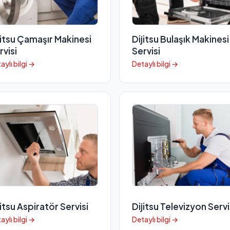
jitsu Çamaşır Makinesi
Dijitsu Bulaşık Makinesi
rvisi
Servisi
aylı bilgi →
Detaylı bilgi →
jitsu Aspiratör Servisi
Dijitsu Televizyon Servi
aylı bilgi →
Detaylı bilgi →