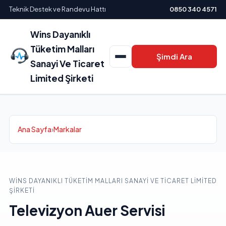
Teknik Destek ve Randevu Hattı
0850 340 4571
Wins Dayanıklı
Tüketim Malları
Şimdi Ara
Sanayi Ve Ticaret
Limited Şirketi
Ana Sayfa
›
Markalar
WINS DAYANIKLI TÜKETIM MALLARI SANAYI VE TICARET LIMITED
ŞIRKETI
Televizyon Auer Servisi