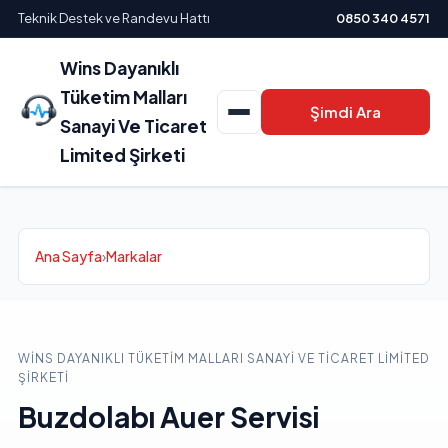
Teknik Destek ve Randevu Hattı
0850 340 4571
Wins Dayanıklı
Tüketim Malları
Şimdi Ara
Sanayi Ve Ticaret
Limited Şirketi
Ana Sayfa
›
Markalar
WINS DAYANIKLI TÜKETIM MALLARI SANAYI VE TICARET LIMITED
ŞIRKETI
Buzdolabı Auer Servisi