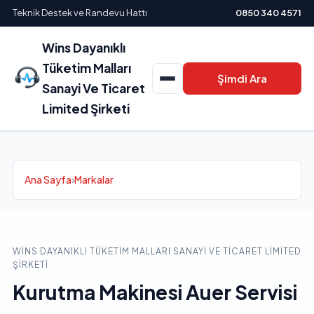
Teknik Destek ve Randevu Hattı
0850 340 4571
Wins Dayanıklı
Tüketim Malları
Şimdi Ara
Sanayi Ve Ticaret
Limited Şirketi
Ana Sayfa
›
Markalar
WINS DAYANIKLI TÜKETIM MALLARI SANAYI VE TICARET LIMITED
ŞIRKETI
Kurutma Makinesi Auer Servisi