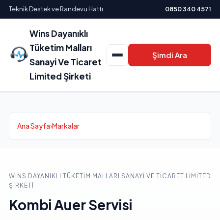
Teknik Destek ve Randevu Hattı
0850 340 4571
Wins Dayanıklı
Tüketim Malları
Şimdi Ara
Sanayi Ve Ticaret
Limited Şirketi
Ana Sayfa
›
Markalar
WINS DAYANIKLI TÜKETIM MALLARI SANAYI VE TICARET LIMITED
ŞIRKETI
Kombi Auer Servisi