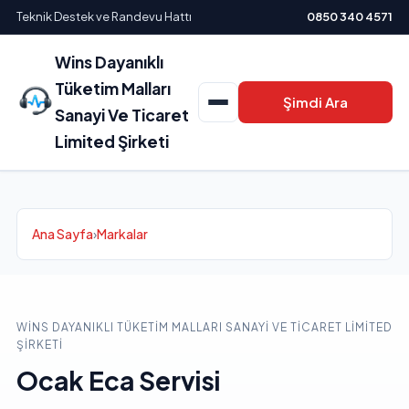
Teknik Destek ve Randevu Hattı
0850 340 4571
Wins Dayanıklı
Tüketim Malları
Şimdi Ara
Sanayi Ve Ticaret
Limited Şirketi
Ana Sayfa
›
Markalar
WINS DAYANIKLI TÜKETIM MALLARI SANAYI VE TICARET LIMITED
ŞIRKETI
Ocak Eca Servisi