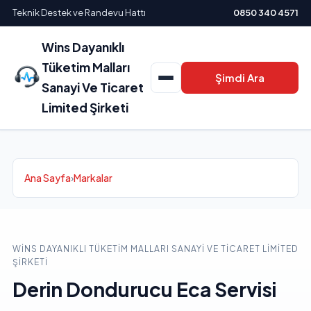
Teknik Destek ve Randevu Hattı
0850 340 4571
Wins Dayanıklı
Tüketim Malları
Şimdi Ara
Sanayi Ve Ticaret
Limited Şirketi
Ana Sayfa
›
Markalar
WINS DAYANIKLI TÜKETIM MALLARI SANAYI VE TICARET LIMITED
ŞIRKETI
Derin Dondurucu Eca Servisi