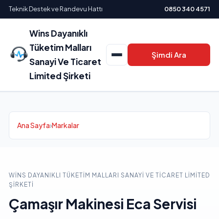
Teknik Destek ve Randevu Hattı
0850 340 4571
Wins Dayanıklı
Tüketim Malları
Şimdi Ara
Sanayi Ve Ticaret
Limited Şirketi
Ana Sayfa
›
Markalar
WINS DAYANIKLI TÜKETIM MALLARI SANAYI VE TICARET LIMITED
ŞIRKETI
Çamaşır Makinesi Eca Servisi