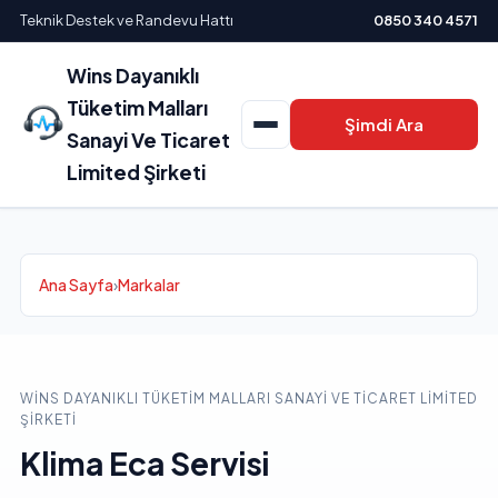
Teknik Destek ve Randevu Hattı
0850 340 4571
Wins Dayanıklı
Tüketim Malları
Şimdi Ara
Sanayi Ve Ticaret
Limited Şirketi
Ana Sayfa
›
Markalar
WINS DAYANIKLI TÜKETIM MALLARI SANAYI VE TICARET LIMITED
ŞIRKETI
Klima Eca Servisi