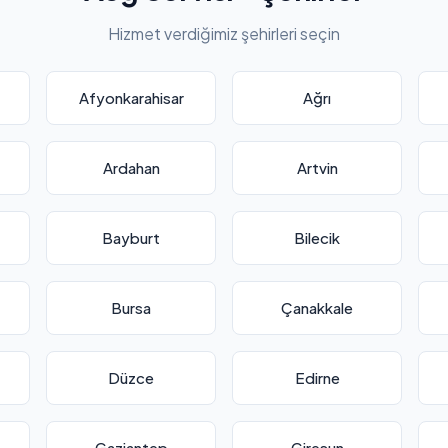
Hizmet verdiğimiz şehirleri seçin
Afyonkarahisar
Ağrı
Ardahan
Artvin
Bayburt
Bilecik
Bursa
Çanakkale
Düzce
Edirne
Gaziantep
Giresun