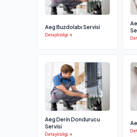
Ae
Aeg Buzdolabı Servisi
Se
Detaylı bilgi →
Det
Aeg Derin Dondurucu
Ae
Servisi
Det
Detaylı bilgi →