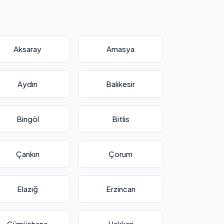
Aksaray
Amasya
Aydın
Balıkesir
Bingöl
Bitlis
Çankırı
Çorum
Elazığ
Erzincan
Gümüşhane
Hakkari