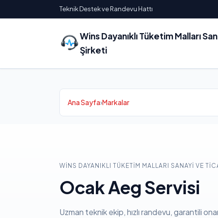
Teknik Destek ve Randevu Hattı
Wins Dayanıklı Tüketim Malları Sa
Şirketi
Ana Sayfa
›
Markalar
WINS DAYANIKLI TÜKETIM MALLARI SANAYI VE TIC
Ocak Aeg Servisi
Uzman teknik ekip, hızlı randevu, garantili ona