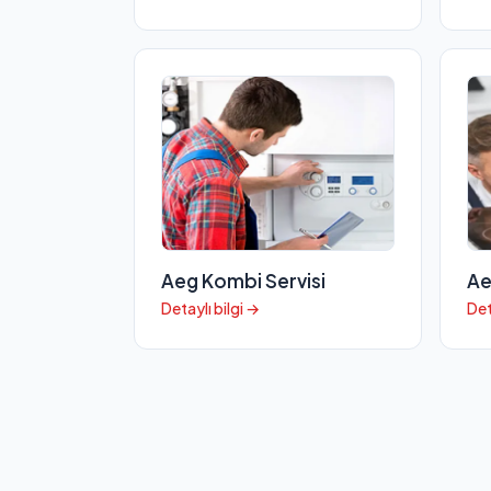
Aeg Kombi Servisi
Ae
Detaylı bilgi →
Det