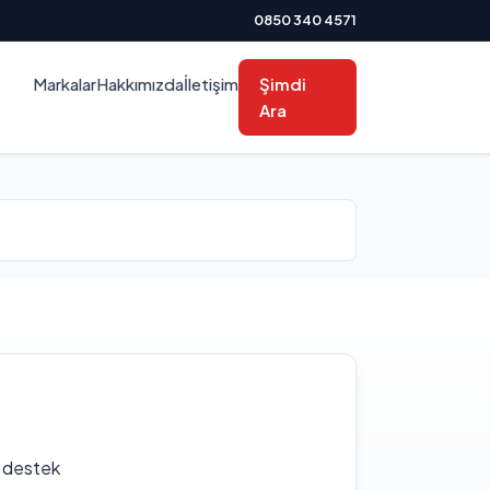
0850 340 4571
Markalar
Hakkımızda
İletişim
Şimdi
Ara
f destek