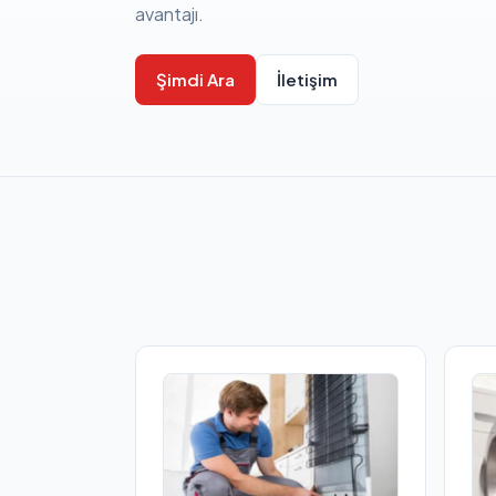
avantajı.
Şimdi Ara
İletişim