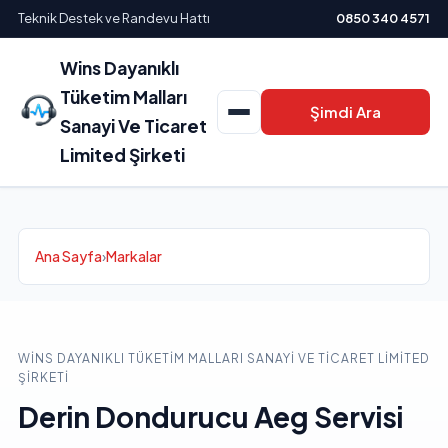
Teknik Destek ve Randevu Hattı
0850 340 4571
Wins Dayanıklı
Tüketim Malları
Şimdi Ara
Sanayi Ve Ticaret
Limited Şirketi
Ana Sayfa
›
Markalar
WINS DAYANIKLI TÜKETIM MALLARI SANAYI VE TICARET LIMITED
ŞIRKETI
Derin Dondurucu Aeg Servisi